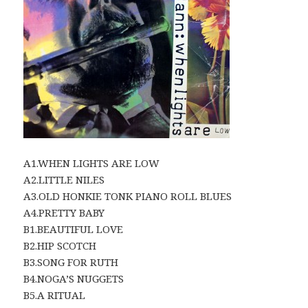
A1.WHEN LIGHTS ARE LOW
A2.LITTLE NILES
A3.OLD HONKIE TONK PIANO ROLL BLUES
A4.PRETTY BABY
B1.BEAUTIFUL LOVE
B2.HIP SCOTCH
B3.SONG FOR RUTH
B4.NOGA’S NUGGETS
B5.A RITUAL