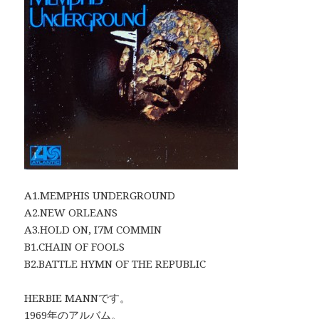
A1.MEMPHIS UNDERGROUND
A2.NEW ORLEANS
A3.HOLD ON, I7M COMMIN
B1.CHAIN OF FOOLS
B2.BATTLE HYMN OF THE REPUBLIC
HERBIE MANNです。
1969年のアルバム。