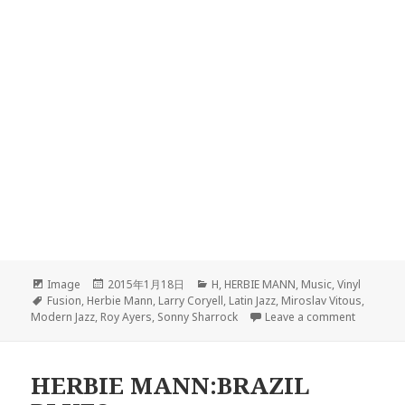
Format
Image
Posted
2015年1月18日
Categories
H
,
HERBIE MANN
,
Music
,
Vinyl
Tags
Fusion
,
Herbie Mann
on
,
Larry Coryell
,
Latin Jazz
,
Miroslav Vitous
,
Modern Jazz
,
Roy Ayers
,
Sonny Sharrock
Leave a comment
on HERB
HERBIE MANN:BRAZIL