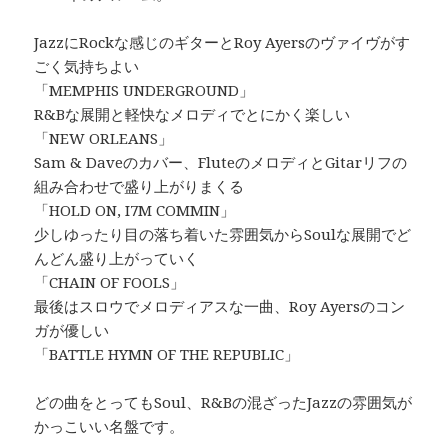
JazzにRockな感じのギターとRoy Ayersのヴァイヴがす
ごく気持ちよい
「MEMPHIS UNDERGROUND」
R&Bな展開と軽快なメロディでとにかく楽しい
「NEW ORLEANS」
Sam & Daveのカバー、FluteのメロディとGitarリフの
組み合わせで盛り上がりまくる
「HOLD ON, I7M COMMIN」
少しゆったり目の落ち着いた雰囲気からSoulな展開でど
んどん盛り上がっていく
「CHAIN OF FOOLS」
最後はスロウでメロディアスな一曲、Roy Ayersのコン
ガが優しい
「BATTLE HYMN OF THE REPUBLIC」
どの曲をとってもSoul、R&Bの混ざったJazzの雰囲気が
かっこいい名盤です。