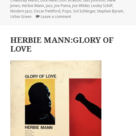
Chauncey Welsh
,
Dick Hafer
,
Don Stratton
,
Gus Johnson
,
Hank
Jones
,
Herbie Mann
,
Jazz
,
Joe Puma
,
Joe Wilder
,
Lesley Schiff
,
Modern Jazz
,
Oscar Pettiford
,
Pops
,
Sol Schlinger
,
Stephen Byram
,
Urbie Green
Leave a comment
on HERBIE MANN:WHEN LIGHTS ARE 
HERBIE MANN:GLORY OF
LOVE