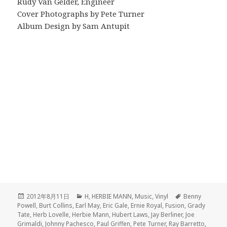
Rudy Van Gelder, Engineer
Cover Photographs by Pete Turner
Album Design by Sam Antupit
Posted
2012年8月11日
Categories
H
,
HERBIE MANN
,
Music
,
Vinyl
Tags
Benny
Powell
on
,
Burt Collins
,
Earl May
,
Eric Gale
,
Ernie Royal
,
Fusion
,
Grady
Tate
,
Herb Lovelle
,
Herbie Mann
,
Hubert Laws
,
Jay Berliner
,
Joe
Grimaldi
,
Johnny Pachesco
,
Paul Griffen
,
Pete Turner
,
Ray Barretto
,