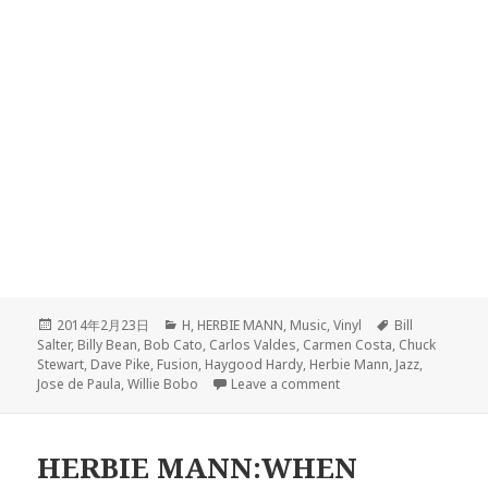
Posted
2014年2月23日
Categories
H
,
HERBIE MANN
,
Music
,
Vinyl
Tags
Bill
Salter
on
,
Billy Bean
,
Bob Cato
,
Carlos Valdes
,
Carmen Costa
,
Chuck
Stewart
,
Dave Pike
,
Fusion
,
Haygood Hardy
,
Herbie Mann
,
Jazz
,
Jose de Paula
,
Willie Bobo
Leave a comment
on HERBIE MANN:BRAZI
HERBIE MANN:WHEN