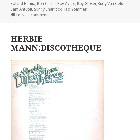
Roland Hanna
,
Ron Carter
,
Roy Ayers
,
Roy Glover
,
Rudy Van Gelder
,
Sam Antupit
,
Sunny Sharrock
,
Ted Sommer
Leave a comment
on HERBIE MANN:GLORY OF LOVE
HERBIE
MANN:DISCOTHEQUE