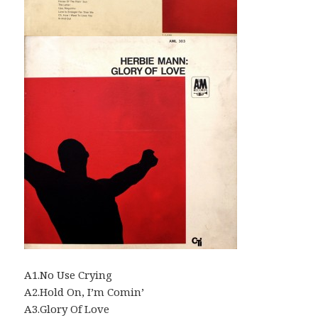
A1.No Use Crying
A2.Hold On, I’m Comin’
A3.Glory Of Love