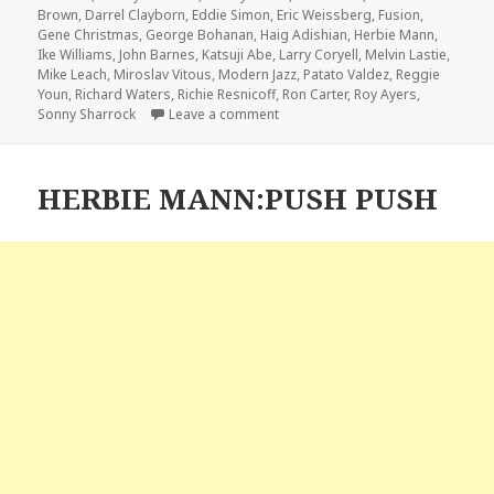
Brown
,
Darrel Clayborn
,
Eddie Simon
,
Eric Weissberg
,
Fusion
,
Gene Christmas
,
George Bohanan
,
Haig Adishian
,
Herbie Mann
,
Ike Williams
,
John Barnes
,
Katsuji Abe
,
Larry Coryell
,
Melvin Lastie
,
Mike Leach
,
Miroslav Vitous
,
Modern Jazz
,
Patato Valdez
,
Reggie
Youn
,
Richard Waters
,
Richie Resnicoff
,
Ron Carter
,
Roy Ayers
,
Sonny Sharrock
Leave a comment
on HERBIE MANN:MEMPHIS TWO-
HERBIE MANN:PUSH PUSH