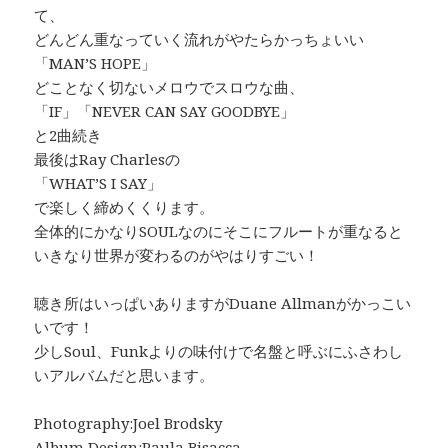
て、
どんどん重なっていく流れがやたらかっちょいい
「MAN’S HOPE」
どことなく切ないメロウでスロウな曲、
「IF」「NEVER CAN SAY GOODBYE」
と2曲続き
最後はRay Charlesの
「WHAT’S I SAY」
で楽しく締めくくります。
全体的にかなりSOULなのにそこにフルートが重なると
いきなり世界が変わるのがやはりすごい！
聴き所はいっぱいありますがDuane Allmanがかっこい
いです！
少しSoul、Funkよりの味付けで名盤と呼ぶにふさわし
いアルバムだと思います。
Photography:Joel Brodsky
Album Design:Paula Bisacca