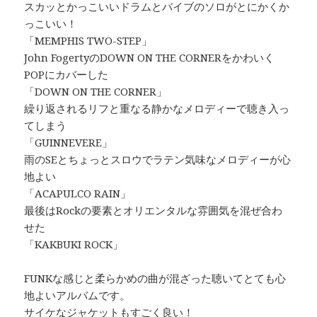
スカッとかっこいいドラムとバイブのソロがとにかくか
っこいい！
「MEMPHIS TWO-STEP」
John FogertyのDOWN ON THE CORNERをかわいく
POPにカバーした
「DOWN ON THE CORNER」
繰り返されるリフと重なる静かなメロディーで聴き入っ
てしまう
「GUINNEVERE」
雨のSEとちょっとスロウでラテン気味なメロディーが心
地よい
「ACAPULCO RAIN」
最後はRockの要素とオリエンタルな雰囲気を混ぜ合わ
せた
「KAKBUKI ROCK」
FUNKな感じと柔らかめの曲が混ざった聴いてとても心
地よいアルバムです。
サイケなジャケットもすごく良い！