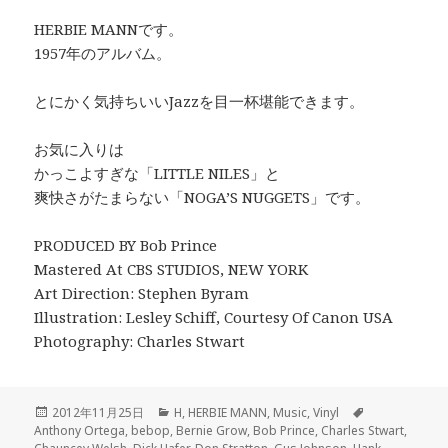
HERBIE MANNです。
1957年のアルバム。
とにかく気持ちいいJazzを目一杯堪能できます。
お気に入りは
かっこよすぎな「LITTLE NILES」と
爽快さがたまらない「NOGA’S NUGGETS」です。
PRODUCED BY Bob Prince
Mastered At CBS STUDIOS, NEW YORK
Art Direction: Stephen Byram
Illustration: Lesley Schiff, Courtesy Of Canon USA
Photography: Charles Stwart
Posted
2012年11月25日
Categories
H
,
HERBIE MANN
,
Music
,
Vinyl
Tags
Anthony Ortega
on
,
bebop
,
Bernie Grow
,
Bob Prince
,
Charles Stwart
,