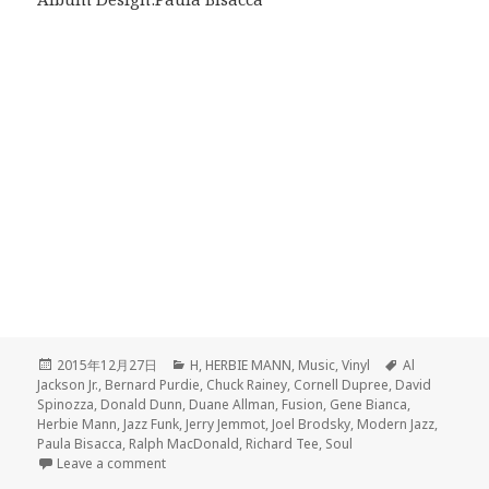
Posted
2015年12月27日
Categories
H
,
HERBIE MANN
,
Music
,
Vinyl
Tags
Al
Jackson Jr.
on
,
Bernard Purdie
,
Chuck Rainey
,
Cornell Dupree
,
David
Spinozza
,
Donald Dunn
,
Duane Allman
,
Fusion
,
Gene Bianca
,
Herbie Mann
,
Jazz Funk
,
Jerry Jemmot
,
Joel Brodsky
,
Modern Jazz
,
Paula Bisacca
,
Ralph MacDonald
,
Richard Tee
,
Soul
Leave a comment
on HERBIE MANN:PUSH PUSH