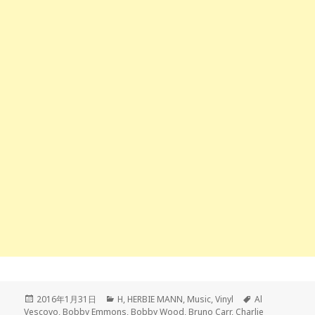
Posted
2016年1月31日
Categories
H
,
HERBIE MANN
,
Music
,
Vinyl
Tags
Al
Vescovo
on
,
Bobby Emmons
,
Bobby Wood
,
Bruno Carr
,
Charlie