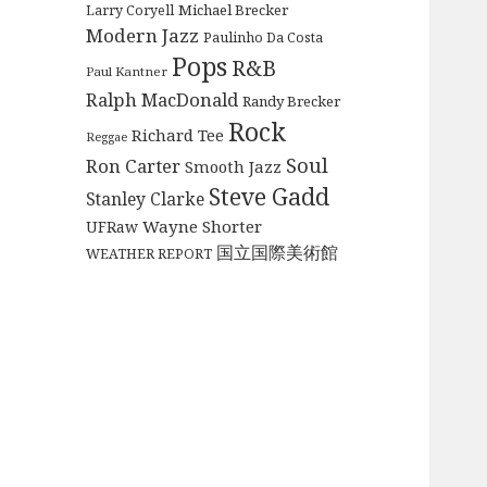
Michael Brecker
Larry Coryell
Modern Jazz
Paulinho Da Costa
Pops
R&B
Paul Kantner
Ralph MacDonald
Randy Brecker
Rock
Richard Tee
Reggae
Soul
Ron Carter
Smooth Jazz
Steve Gadd
Stanley Clarke
Wayne Shorter
UFRaw
国立国際美術館
WEATHER REPORT