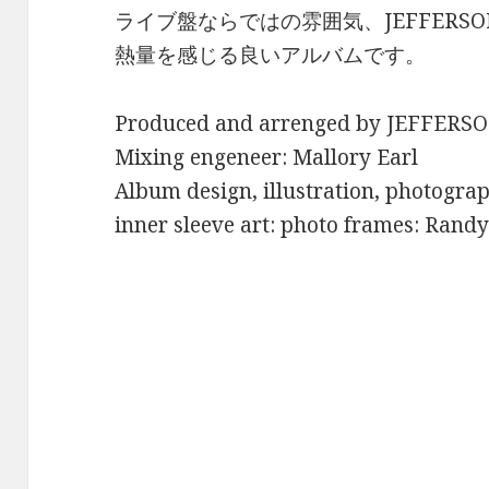
ライブ盤ならではの雰囲気、JEFFERSON
熱量を感じる良いアルバムです。
Produced and arrenged by JEFFERS
Mixing engeneer: Mallory Earl
Album design, illustration, photogra
inner sleeve art: photo frames: Rand