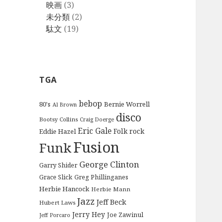
映画
(3)
未分類
(2)
駄文
(19)
TGA
bebop
80's
Bernie Worrell
Al Brown
disco
Bootsy Collins
Craig Doerge
Eric Gale
Folk rock
Eddie Hazel
Fusion
Funk
George Clinton
Garry Shider
Grace Slick
Greg Phillinganes
Herbie Hancock
Herbie Mann
Jazz
Jeff Beck
Hubert Laws
Jerry Hey
Joe Zawinul
Jeff Porcaro