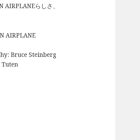
 AIRPLANEらしさ、
ON AIRPLANE
phy: Bruce Steinberg
y Tuten