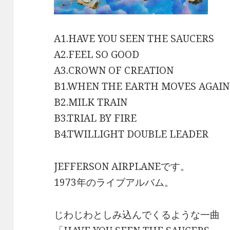
A1.HAVE YOU SEEN THE SAUCERS
A2.FEEL SO GOOD
A3.CROWN OF CREATION
B1.WHEN THE EARTH MOVES AGAIN
B2.MILK TRAIN
B3.TRIAL BY FIRE
B4.TWILLIGHT DOUBLE LEADER
JEFFERSON AIRPLANEです。
1973年のライブアルバム。
じわじわとしみ込んでくるような一曲