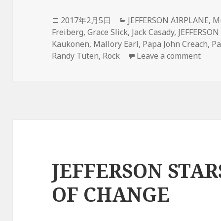
Posted
2017年2月5日
Categories
JEFFERSON AIRPLANE
,
M
Freiberg
on
,
Grace Slick
,
Jack Casady
,
JEFFERSON
Kaukonen
,
Mallory Earl
,
Papa John Creach
,
Pa
Randy Tuten
,
Rock
Leave a comment
on J
JEFFERSON STAR
OF CHANGE