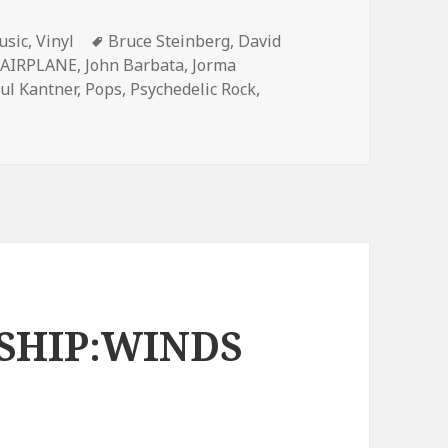
usic
,
Vinyl
Tags
Bruce Steinberg
,
David
 AIRPLANE
,
John Barbata
,
Jorma
ul Kantner
,
Pops
,
Psychedelic Rock
,
EFFERSON AIRPLANE:THIRTY SECONDS OVER WINTERLAND
SHIP:WINDS